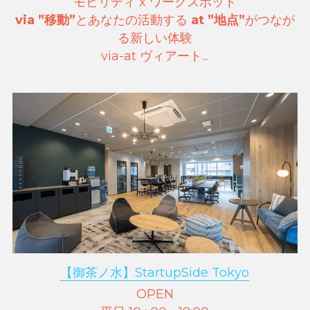
モビリティ x ワークスポット
via ”移動”
とあなたの活動する 
at
”地点”
がつなが
る新しい体験
via-at ヴィアート...
【御茶ノ水】StartupSide Tokyo
OPEN